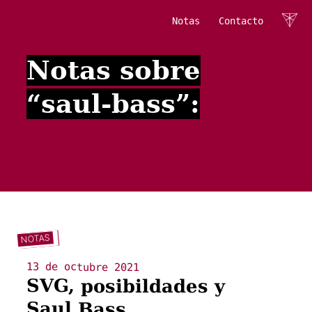
Ir a contenido
Óscar
Notas
Contacto
Notas sobre
“saul-bass”:
NOTAS
13 de octubre 2021
SVG, posibildades y
Saul Bass