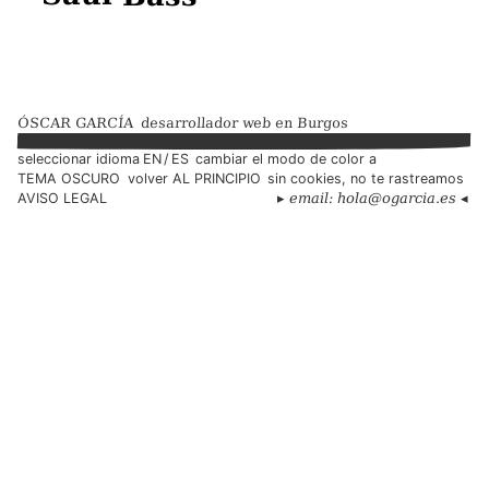
ÓSCAR GARCÍA · INICIO
ÓSCAR GARCÍA
desarrollador web en Burgos
seleccionar idioma
EN
ES
cambiar el modo de color a
El modo de color es ahora "light"
TEMA OSCURO
volver
AL PRINCIPIO
sin cookies, no te rastreamos
AVISO LEGAL
email:
hola@ogarcia.es